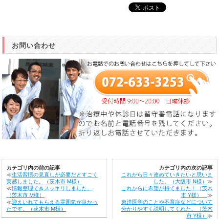
お問い合わせ
カテゴリ内の前の記事
カテゴリ内の次の記事
≪
生活習慣の見直しが必要だとすごく
これから日々改めていきたいと思いま
実感しました。（茨木市 M様）
した。（大阪市 N様）
≫
≪
情報整理できスッキリしました。
これからに希望が持てました！（茨木
（茨木市 M様）
市 Y様）
≫
≪
迎えいれてもらえる雰囲気が良かっ
東洋医学のことや不育症などについて
たです。（茨木市 M様）
分かりやすく説明してくれた。（茨木
市 Y様）
≫