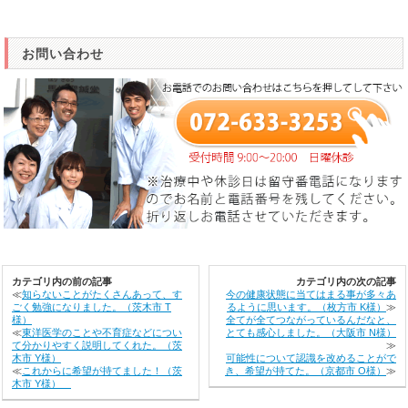
お問い合わせ
カテゴリ内の前の記事
カテゴリ内の次の記事
≪
知らないことがたくさんあって、す
今の健康状態に当てはまる事が多々あ
ごく勉強になりました。（茨木市 T
るように思います。（枚方市 K様）
≫
様）
全てが全てつながっているんだなと、
≪
東洋医学のことや不育症などについ
とても感心しました。（大阪市 N様）
て分かりやすく説明してくれた。（茨
≫
木市 Y様）
可能性について認識を改めることがで
≪
これからに希望が持てました！（茨
き、希望が持てた。（京都市 O様）
≫
木市 Y様）