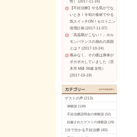
性） (2017-11-16)
【不妊治療】やる気がでな
いとき！今旬の食材でやる
気スイッチON！セロトニン
倍増計画 (2017-11-07)
「高温期がこない！」ホル
モンバランスの崩れの原因
とは？ (2017-10-24)
痛みなく、その後は身体が
ポカポカしていました（茨
木市 M様 38歳 女性）
(2017-10-19)
ゲストの声 (213)
体験談 (134)
不妊治療説明会の体験談 (52)
妊娠されたゲストの体験談 (29)
1分で分かる不妊治療 (40)