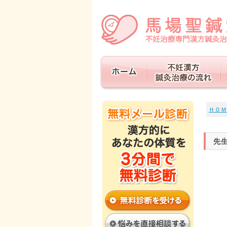
ＨＯＭ
先