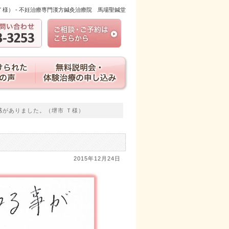
様） - 不妊治療専門漢方鍼灸治療院 馬場聖鍼堂
感がありました。（堺市 Ｔ様）
2015年12月24日