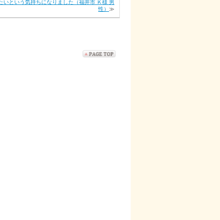
たいという気持ちになりました（福井市 Ｋ様 男
性）
≫