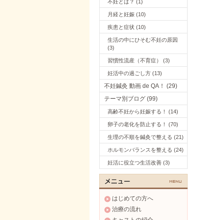
不妊とは？ (1)
月経と妊娠 (10)
疾患と症状 (10)
生活の中にひそむ不妊の原因
(3)
習慣性流産（不育症） (3)
妊活中の過ごし方 (13)
不妊鍼灸 動画 de QA！ (29)
テーマ別ブログ (99)
高齢不妊から妊娠する！ (14)
卵子の老化を防止する！ (70)
生理の不順を鍼灸で整える (21)
ホルモンバランスを整える (24)
妊活に役立つ生活改善 (3)
はじめての方へ
治療の流れ