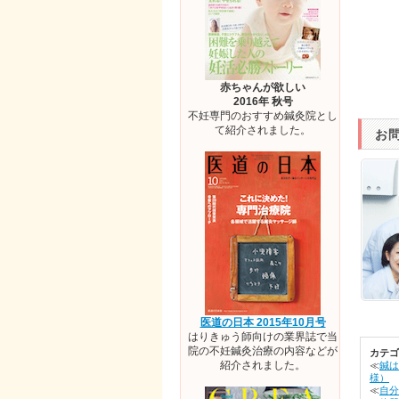
赤ちゃんが欲しい
2016年 秋号
不妊専門のおすすめ鍼灸院とし
て紹介されました。
お
医道の日本 2015年10月号
はりきゅう師向けの業界誌で当
院の不妊鍼灸治療の内容などが
カテゴ
紹介されました。
≪
鍼は
様）
≪
自分