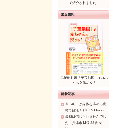
て紹介されました。
出版書籍
馬場乾竹著「子宝地図」で赤ち
ゃんを授かる！
新着記事
寒い冬には身体を温める食
材で妊活！ (2017-11-29)
最初は信じられませんでし
た（摂津市 M様 33歳 女