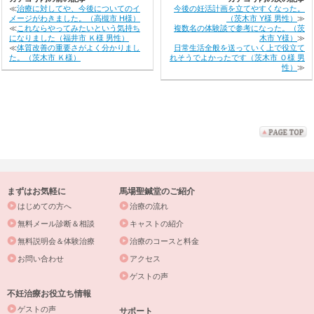
≪
治療に対してや、今後についてのイ
今後の妊活計画を立てやすくなった。
メージがわきました。（高槻市 H様）
（茨木市 Y様 男性）
≫
≪
これならやってみたいという気持ち
複数名の体験談で参考になった。（茨
になりました（福井市 Ｋ様 男性）
木市 Y様）
≫
≪
体質改善の重要さがよく分かりまし
日常生活全般を送っていく上で役立て
た。（茨木市 Ｋ様）
れそうでよかったです（茨木市 Ｏ様 男
性）
≫
まずはお気軽に
馬場聖鍼堂のご紹介
はじめての方へ
治療の流れ
無料メール診断＆相談
キャストの紹介
無料説明会＆体験治療
治療のコースと料金
お問い合わせ
アクセス
ゲストの声
不妊治療お役立ち情報
ゲストの声
サポート