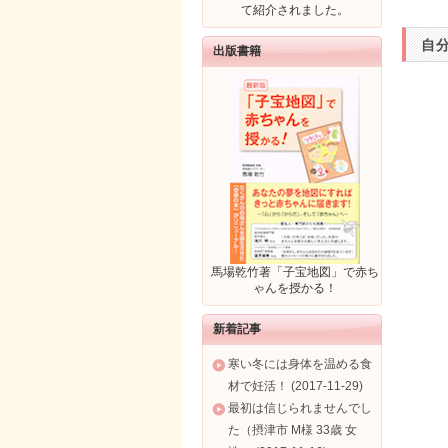
て紹介されました。
自
出版書籍
馬場乾竹著「子宝地図」で赤ち
ゃんを授かる！
新着記事
寒い冬には身体を温める食
材で妊活！ (2017-11-29)
最初は信じられませんでし
た（摂津市 M様 33歳 女