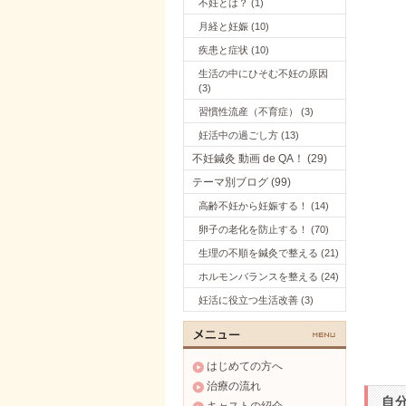
不妊とは？ (1)
月経と妊娠 (10)
疾患と症状 (10)
生活の中にひそむ不妊の原因
(3)
習慣性流産（不育症） (3)
妊活中の過ごし方 (13)
不妊鍼灸 動画 de QA！ (29)
テーマ別ブログ (99)
高齢不妊から妊娠する！ (14)
卵子の老化を防止する！ (70)
生理の不順を鍼灸で整える (21)
ホルモンバランスを整える (24)
妊活に役立つ生活改善 (3)
はじめての方へ
治療の流れ
自