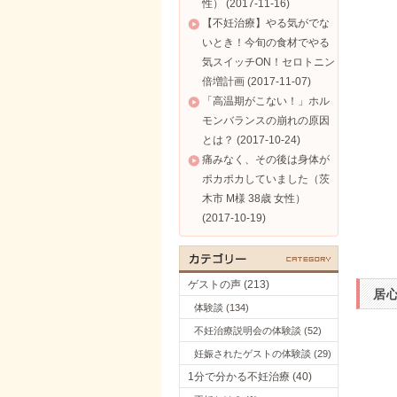
性） (2017-11-16)
【不妊治療】やる気がでな
いとき！今旬の食材でやる
気スイッチON！セロトニン
倍増計画 (2017-11-07)
「高温期がこない！」ホル
モンバランスの崩れの原因
とは？ (2017-10-24)
痛みなく、その後は身体が
ポカポカしていました（茨
木市 M様 38歳 女性）
(2017-10-19)
ゲストの声 (213)
居
体験談 (134)
不妊治療説明会の体験談 (52)
妊娠されたゲストの体験談 (29)
1分で分かる不妊治療 (40)