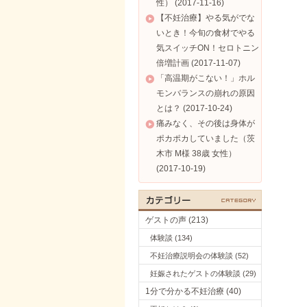
性） (2017-11-16)
【不妊治療】やる気がでな
いとき！今旬の食材でやる
気スイッチON！セロトニン
倍増計画 (2017-11-07)
「高温期がこない！」ホル
モンバランスの崩れの原因
とは？ (2017-10-24)
痛みなく、その後は身体が
ポカポカしていました（茨
木市 M様 38歳 女性）
(2017-10-19)
ゲストの声 (213)
体験談 (134)
不妊治療説明会の体験談 (52)
妊娠されたゲストの体験談 (29)
1分で分かる不妊治療 (40)