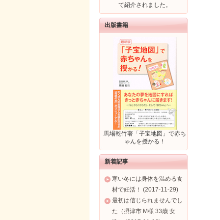
て紹介されました。
出版書籍
馬場乾竹著「子宝地図」で赤ち
ゃんを授かる！
新着記事
寒い冬には身体を温める食
材で妊活！ (2017-11-29)
最初は信じられませんでし
た（摂津市 M様 33歳 女