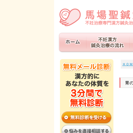
ＨＯＭ
胃