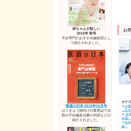
赤ちゃんが欲しい
お
2016年 秋号
不妊専門のおすすめ鍼灸院とし
て紹介されました。
カテゴ
医道の日本 2015年10月号
≪
お腹
（茨木
はりきゅう師向けの業界誌で当
≪
全
院の不妊鍼灸治療の内容などが
34歳
紹介されました。
≪
短時
歳）