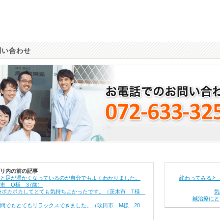
問い合わせ
リ内の前の記事
と足が温かくなっているのが自分でもよくわかりました。
終わってみると
市 O様 37歳）
身ポカポカしてとても気持ちよかったです。（茨木市 T様
気
）
鍼治療にと
間でもとてもリラックスできました。（吹田市 M様 28