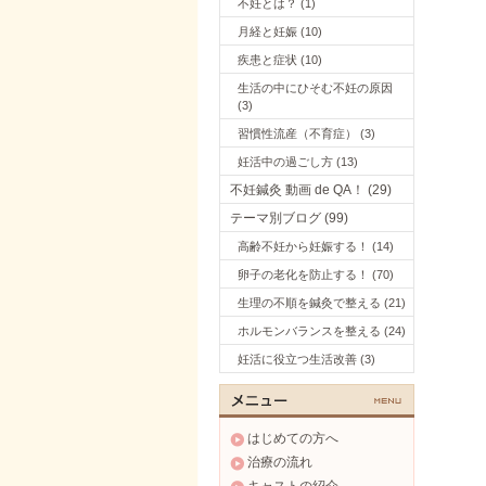
不妊とは？ (1)
月経と妊娠 (10)
疾患と症状 (10)
生活の中にひそむ不妊の原因
(3)
習慣性流産（不育症） (3)
妊活中の過ごし方 (13)
不妊鍼灸 動画 de QA！ (29)
テーマ別ブログ (99)
高齢不妊から妊娠する！ (14)
卵子の老化を防止する！ (70)
生理の不順を鍼灸で整える (21)
ホルモンバランスを整える (24)
妊活に役立つ生活改善 (3)
はじめての方へ
治療の流れ