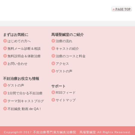
まずはお気軽に
馬場聖鍼堂のご紹介
はじめての方へ
治療の流れ
無料メール診断＆相談
キャストの紹介
無料説明会＆体験治療
治療のコースと料金
お問い合わせ
アクセス
ゲストの声
不妊治療お役立ち情報
ゲストの声
サポート
RSSフィード
1分間で分かる不妊治療
サイトマップ
テーマ別キャストブログ
不妊鍼灸 動画 de QA！
Copyright© 2017 不妊治療専門漢方鍼灸治療院 馬場聖鍼堂 All Rights Reserved.