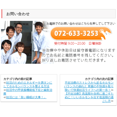
お問い合わせ
カテゴリ内の前の記事
カテゴリ内の次の記事
≪
妊活のためのエネルギーを満タンに
不妊治療のストレスから起るホルモン
してホルモンバランスを整える方法
バランスの崩れと 胃腸の不快感を取り
≪
妊活中の甲状腺機能低下症と鍼灸治
除いて快適妊活ライフへの第一歩！
≫
療
【不妊治療】高温期を自然に過ごすた
≪
妊活には「良い睡眠が大事！」
めに！いいホルモンを出す低温期の過
ごし方
≫