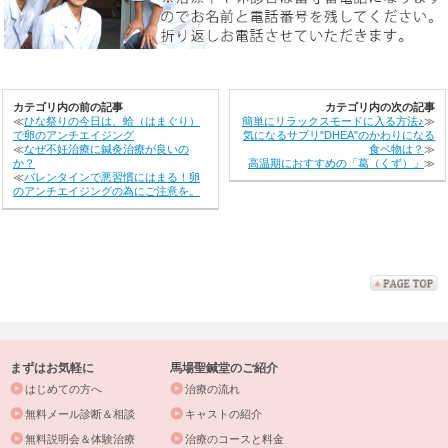
カテゴリ内の前の記事
カテゴリ内の次の記事
≪
ひな祭りの今日は、蛤（はまぐり）
簡単にリラックスモードに入る方法♪
≫
で卵のアンチエイジング
気になるサプリ"DHEA"のかわりになる
≪
なぜ不妊治療に鍼灸治療が良いの
食ベ物は？
≫
か？
高温期におすすめの「葛（くず）」
≫
≪
バレンタインで悪習慣にはまる！卵
のアンチエイジングの為にご注意を。
まずはお気軽に
馬場聖鍼堂のご紹介
はじめての方へ
治療の流れ
無料メール診断＆相談
キャストの紹介
無料説明会＆体験治療
治療のコースと料金