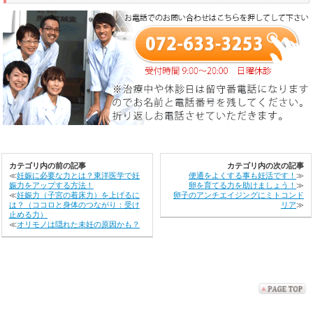
カテゴリ内の前の記事
カテゴリ内の次の記事
≪
妊娠に必要な力とは？東洋医学で妊
便通をよくする事も妊活です！
≫
娠力をアップする方法！
卵を育てる力を助けましょう！
≫
≪
妊娠力（子宮の着床力）を上げるに
卵子のアンチエイジングにミトコンド
は？（ココロと身体のつながり：受け
リア
≫
止める力）
≪
オリモノは隠れた未妊の原因かも？